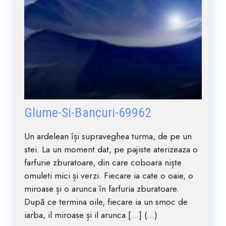
Glume-Si-Bancuri-69962
Un ardelean își supraveghea turma, de pe un
stei. La un moment dat, pe pajiste aterizeaza o
farfurie zburatoare, din care coboara niște
omuleti mici și verzi. Fiecare ia cate o oaie, o
miroase și o arunca în farfuria zburatoare.
După ce termina oile, fiecare ia un smoc de
iarba, il miroase și il arunca […] (...)