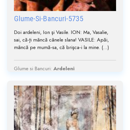
Glume-Si-Bancuri-5735
Doi ardeleni, Ion şi Vasile. ION: Ma, Vasalie,
sai, că-ţi mâncă cânele slana! VASILE: Apăi,
mâncă pe mumă-sa, că brişca-i la mine. (...)
Glume si Bancuri:
Ardeleni