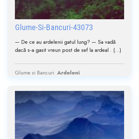
Glume-Si-Bancuri-43073
— De ce au ardelenii gatul lung? — Sa vadă
dacă s-a gasit vreun post de sef la ardeal . (...)
Glume si Bancuri:
Ardeleni