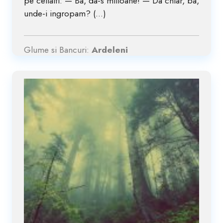
pe ceilalti: — Ba, da-s milioane! — Da chiar, ba,
unde-i ingropam? (...)
Glume si Bancuri:
Ardeleni