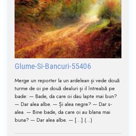
Glume-Si-Bancuri-55406
Merge un reporter la un ardelean și vede două
turme de oi pe două dealuri și il întreabă pe
bade: — Bade, da care oi dau lapte mai bun?
— Dar alea albe. — Și alea negre? — Dar s-
alea. — Bine bade, da care oi au blana mai
buna? — Dar alea albe. — […] (...)