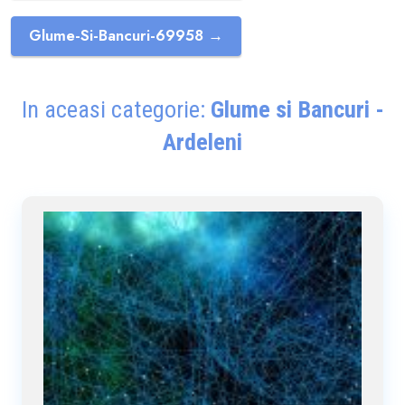
Glume-Si-Bancuri-69958 →
In aceasi categorie:
Glume si Bancuri -
Ardeleni