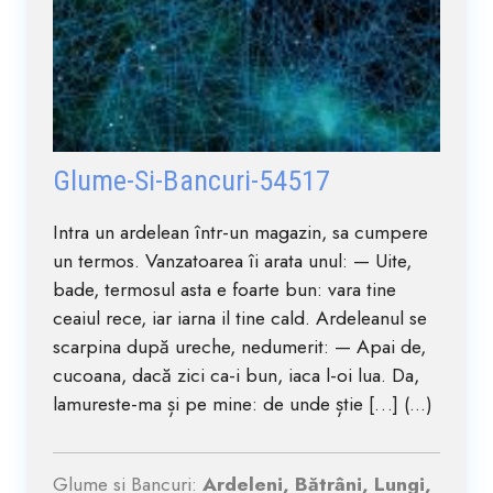
Glume-Si-Bancuri-54517
Intra un ardelean într-un magazin, sa cumpere
un termos. Vanzatoarea îi arata unul: — Uite,
bade, termosul asta e foarte bun: vara tine
ceaiul rece, iar iarna il tine cald. Ardeleanul se
scarpina după ureche, nedumerit: — Apai de,
cucoana, dacă zici ca-i bun, iaca l-oi lua. Da,
lamureste-ma și pe mine: de unde știe […] (...)
Glume si Bancuri:
Ardeleni, Bătrâni, Lungi,