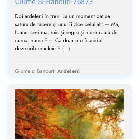
Glume-Si-Bancuri-76873
Doi ardeleni în tren. La un moment dat se
satura de tacere și unul îi zice celuilalt: — Ma,
Ioane, ce-i ma, mic și negru și mere roata de
numa, numa ? — Ca doar n-o fi acidul
dezoxiribonucleic ? (...)
Glume si Bancuri:
Ardeleni