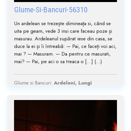
Glume-Si-Bancuri-56310
Un ardelean se trezește dimineața si, când se
uita pe geam, vede 3 insi care faceau poze și
masurau. Ardeleanul supărat iese din casa, se
duce la ei și îi întreabă: — Pai, ce faceți voi aci,
mai ? — Masuram. — Da pentru ce masurati,
mai? — Pai, pe aci o sa treaca o […] (...)
Glume si Bancuri:
Ardeleni, Lungi