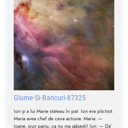
Glume-Si-Bancuri-87325
Ion și a lui Marie stateau în pat. Ion era plictisit.
Maria avea chef de ceva actiune. Maria: —
Ioane, pun pariu, ca nu ma găsești! Ion: — Da’