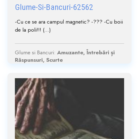
Glume-Si-Bancuri-62562
-Cu ce se ara campul magnetic? -??? -Cu boii
de la poli!!! (...)
Glume si Bancuri:
Amuzante, Întrebări și
Răspunsuri, Scurte