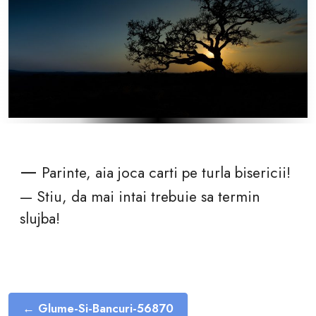
—
Parinte, aia joca carti pe turla bisericii!
— Stiu, da mai intai trebuie sa termin
slujba!
← Glume-Si-Bancuri-56870