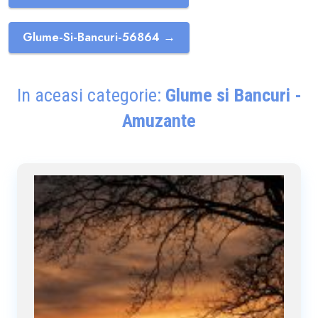
Glume-Si-Bancuri-56864 →
In aceasi categorie:
Glume si Bancuri -
Amuzante