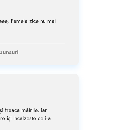
eeee, Femeia zice nu mai
spunsuri
și freaca mâinile, iar
e își incalzeste ce i-a