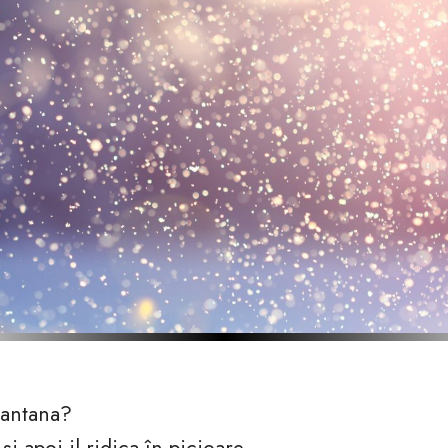
fantana?
i apoi il ridica în picioare.