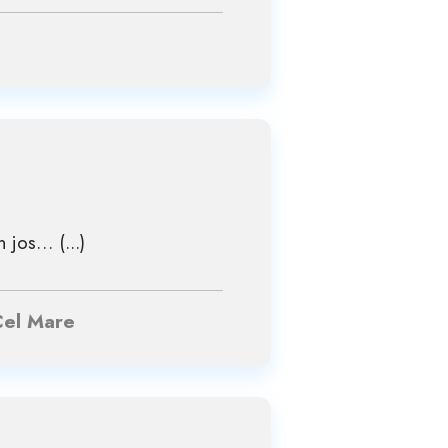
 jos… (...)
 Cel Mare