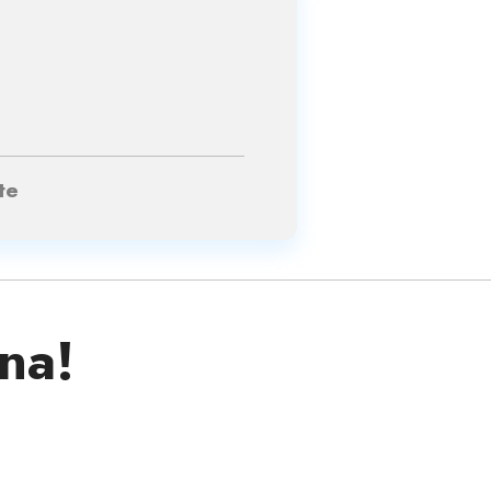
te
ina!