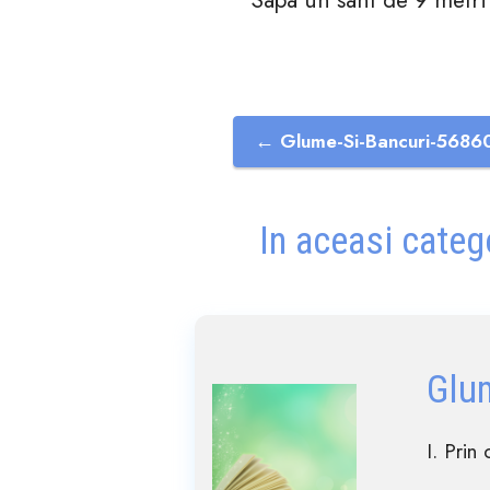
← Glume-Si-Bancuri-5686
In aceasi categ
Glu
I. Prin