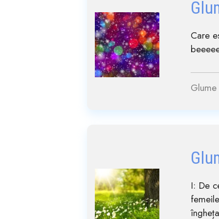
Glu
Care e
beeeee.
Glume 
Glu
I: De c
femeile
înghețat