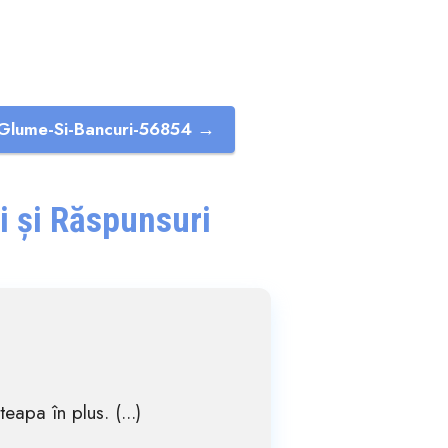
Glume-Si-Bancuri-56854 →
i și Răspunsuri
eapa în plus. (...)