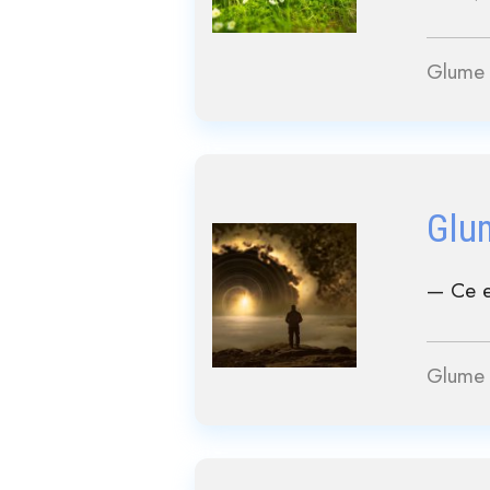
Glume 
Glu
— Ce es
Glume 