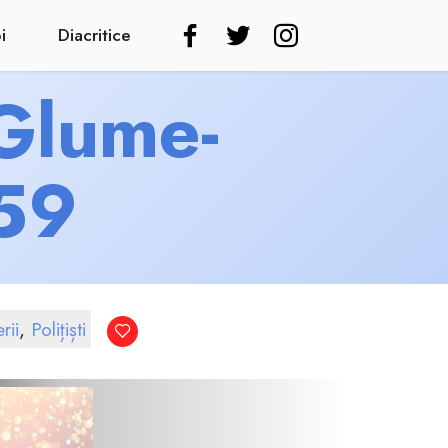
i
Diacritice
 Glume-
859
rii
,
Polițiști