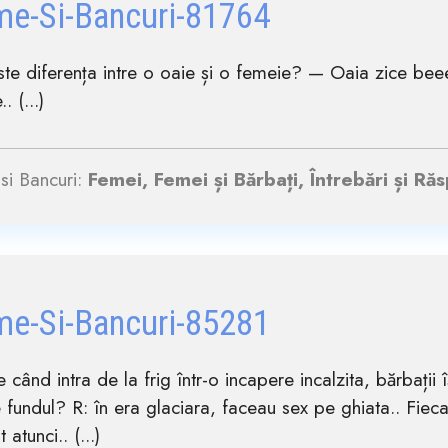
me-Si-Bancuri-81764
ste diferența intre o oaie și o femeie? — Oaia zice be
. (...)
si Bancuri:
Femei, Femei și Bărbați, Întrebări și Ră
me-Si-Bancuri-85281
e când intra de la frig într-o incapere incalzita, bărbații î
 fundul? R: în era glaciara, faceau sex pe ghiata.. Fiecar
 atunci.. (...)