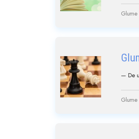
Glume 
Glu
— De u
Glume 