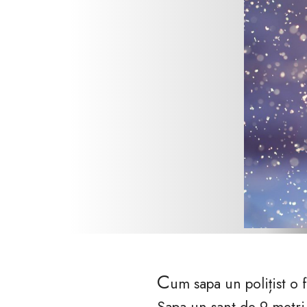
C
um sapa un polițist o 
Sapa un sant de 9 metri ș