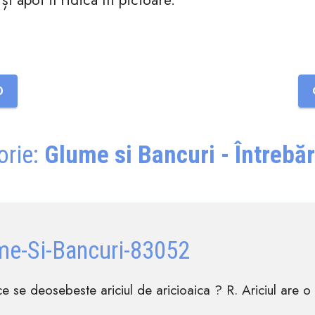
0
orie:
Glume si Bancuri - Întrebăr
me-Si-Bancuri-83052
 ce se deosebeste ariciul de aricioaica ? R. Ariciul are o t