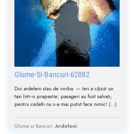
Glume-Si-Bancuri-62882
Doi ardeleni stau de vorba: — Ieri a căzut un
taxi într-o prapastie; pasageri au fost salvati,
pentru ceilalti nu s-a mai putut face nimic! (...)
Glume si Bancuri:
Ardeleni