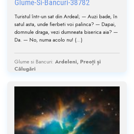
Glume-Si-Bancuri-38782
Turistul într-un sat din Ardeal; — Auzi bade, în
satul asta, unde fierbeti voi palinca? — Dapai,
domnule draga, vezi dumneata biserica aia? —
Da. — No, numa acolo nu! (...)
Glume si Bancuri:
Ardeleni, Preoți și
Călugări