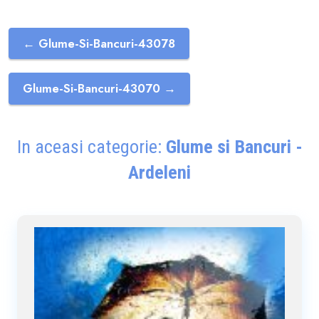
← Glume-Si-Bancuri-43078
Glume-Si-Bancuri-43070 →
In aceasi categorie:
Glume si Bancuri -
Ardeleni