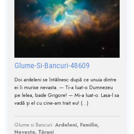
Glume-Si-Bancuri-48609
Doi ardeleni se întâlnesc după ce unuia dintre
ei îi murise nevasta. — Ti-a luat-o Dumnezeu
pe lelea, bade Grigore! — Mi-a luat-o. Lasa-l sa
vadă și el cu cine-am trait eu! (...)
Glume si Bancuri:
Ardeleni, Familie,
Neveste, Țărani