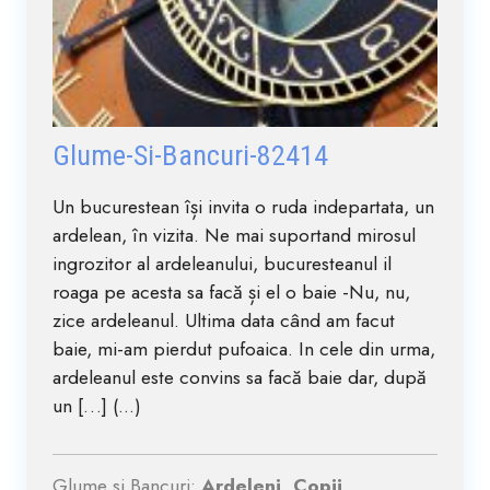
Glume-Si-Bancuri-82414
Un bucurestean își invita o ruda indepartata, un
ardelean, în vizita. Ne mai suportand mirosul
ingrozitor al ardeleanului, bucuresteanul il
roaga pe acesta sa facă și el o baie -Nu, nu,
zice ardeleanul. Ultima data când am facut
baie, mi-am pierdut pufoaica. In cele din urma,
ardeleanul este convins sa facă baie dar, după
un […] (...)
Glume si Bancuri:
Ardeleni, Copii,