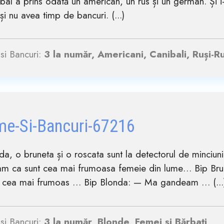
bal a prins odată un american, un rus și un german. Și i-
i nu avea timp de bancuri. (...)
si Bancuri:
3 la număr, Americani, Canibali, Ruși-R
me-Si-Bancuri-67216
a, o bruneta și o roscata sunt la detectorul de minciu
m ca sunt cea mai frumoasa femeie din lume… Bip Br
t cea mai frumoas … Bip Blonda: — Ma gandeam … (...
si Bancuri:
3 la număr, Blonde, Femei și Bărbați