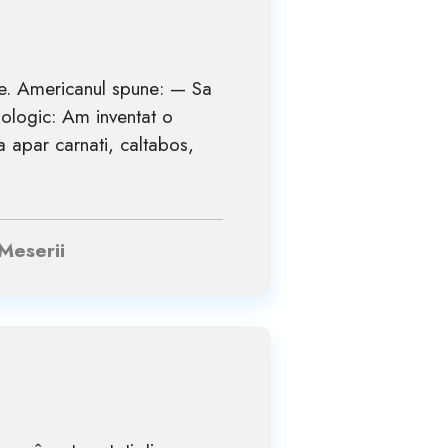
ie. Americanul spune: — Sa
nologic: Am inventat o
a apar carnati, caltabos,
 Meserii