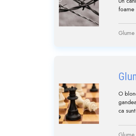
Un cani
foame ș
Glume 
Glu
O blond
gandea
ca sun
Glume 