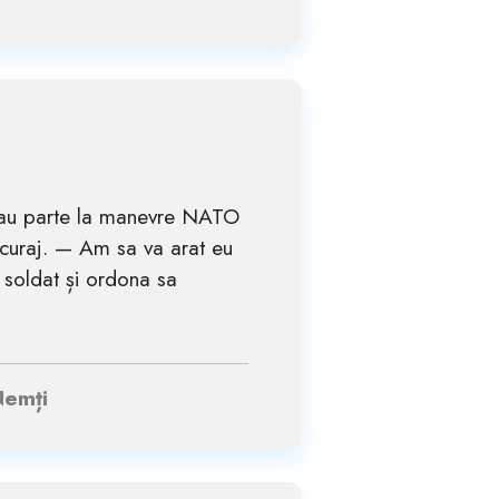
 luau parte la manevre NATO
curaj. — Am sa va arat eu
 soldat și ordona sa
Nemți