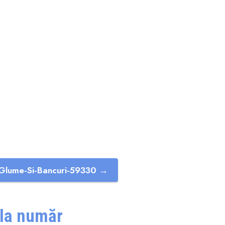
Glume-Si-Bancuri-59330 →
 la număr