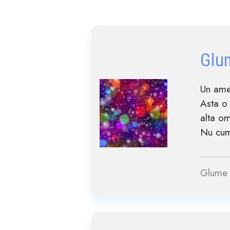
Glu
Un ame
Asta o
alta o
Nu cum
Glume 