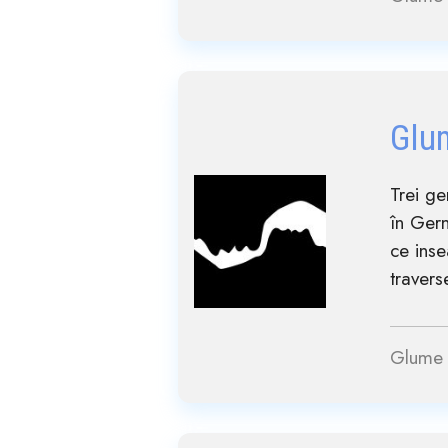
Glu
Trei ge
în Ger
ce inse
travers
Glume 