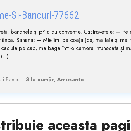
me-Si-Bancuri-77662
etii, bananele și p*la au conventie. Castravetele: — Pe m
ânca. Banana: — Mie îmi da coaja jos, ma taie și ma 
 caciula pe cap, ma baga într-o camera intunecata și m
(...)
si Bancuri:
3 la număr, Amuzante
tribuie aceasta pag