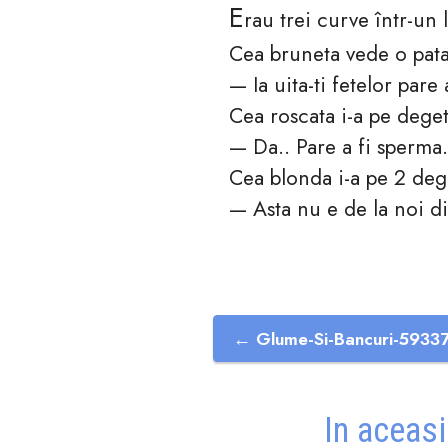
E
rau trei curve într-un 
Cea bruneta vede o pata 
— Ia uita-ti fetelor pare
Cea roscata i-a pe deget
— Da.. Pare a fi sperma.
Cea blonda i-a pe 2 deg
— Asta nu e de la noi di
← Glume-Si-Bancuri-5933
In aceasi