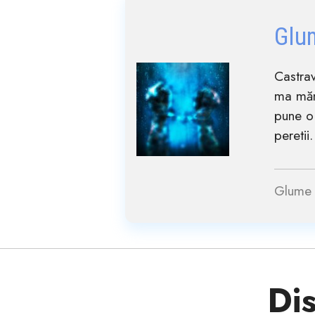
Glu
Castrav
ma măn
pune o
peretii. 
Glume 
Dis