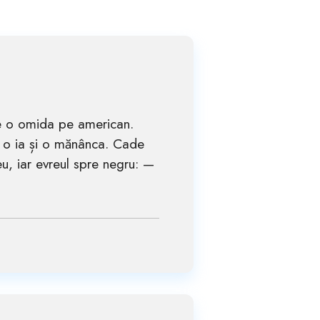
de o omida pe american.
l o ia și o mănânca. Cade
u, iar evreul spre negru: —