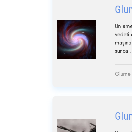
Glu
Un ame
vedeti 
mașinar
sunca… 
Glume 
Glu