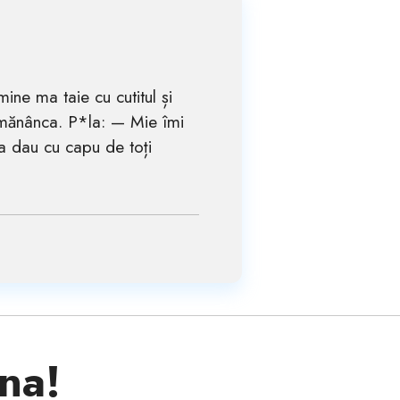
ine ma taie cu cutitul și
mănânca. P*la: — Mie îmi
a dau cu capu de toți
ina!