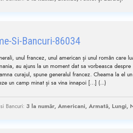
me-Si-Bancuri-86034
nerali, unul francez, unul american și unul român care
mania, au ajuns la un moment dat sa vorbeasca despre 
amna curajul, spune generalul francez. Cheama la el un
eze un camp minat și sa vina innapoi […] (...)
si Bancuri:
3 la număr, Americani, Armată, Lungi, 