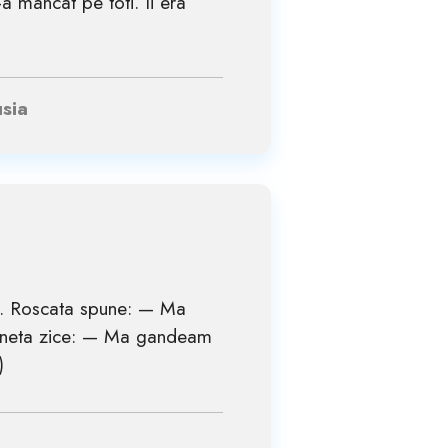
a mâncat pe toti. Ii era
usia
ni. Roscata spune: — Ma
uneta zice: — Ma gandeam
)