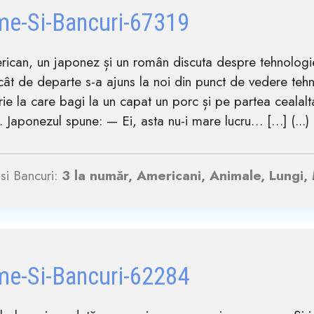
me-Si-Bancuri-67319
rican, un japonez și un român discuta despre tehnolog
cât de departe s-a ajuns la noi din punct de vedere teh
ie la care bagi la un capat un porc și pe partea cealalt
Japonezul spune: — Ei, asta nu-i mare lucru… […] (...)
si Bancuri:
3 la număr, Americani, Animale, Lungi,
me-Si-Bancuri-62284