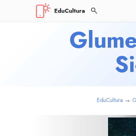
EduCultura
Glume 
S
EduCultura
→
G