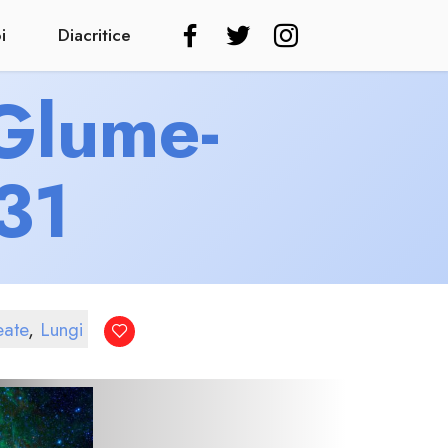
i
Diacritice
 Glume-
31
ate
,
Lungi