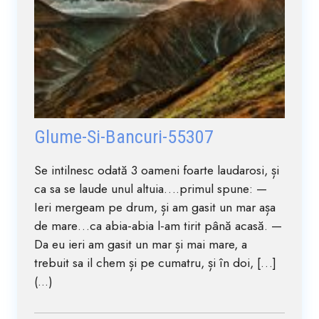
Glume-Si-Bancuri-55307
Se intilnesc odată 3 oameni foarte laudarosi, și
ca sa se laude unul altuia….primul spune: —
Ieri mergeam pe drum, și am gasit un mar așa
de mare…ca abia-abia l-am tirit până acasă. —
Da eu ieri am gasit un mar și mai mare, a
trebuit sa il chem și pe cumatru, și în doi, […]
(...)