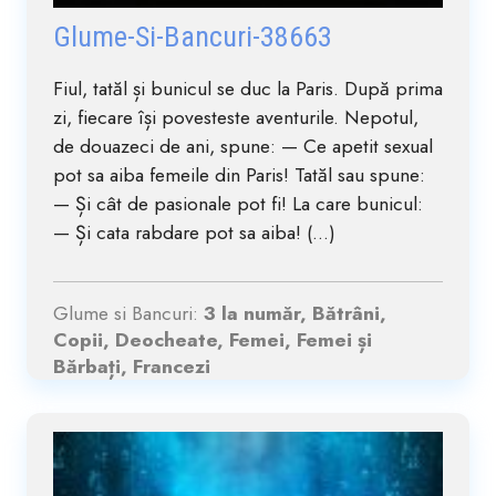
Glume-Si-Bancuri-38663
Fiul, tatăl și bunicul se duc la Paris. După prima
zi, fiecare își povesteste aventurile. Nepotul,
de douazeci de ani, spune: — Ce apetit sexual
pot sa aiba femeile din Paris! Tatăl sau spune:
— Și cât de pasionale pot fi! La care bunicul:
— Și cata rabdare pot sa aiba! (...)
Glume si Bancuri:
3 la număr, Bătrâni,
Copii, Deocheate, Femei, Femei și
Bărbați, Francezi