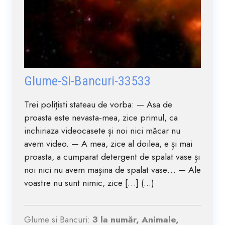
Glume-Si-Bancuri-33533
Trei polițisti stateau de vorba: — Asa de
proasta este nevasta-mea, zice primul, ca
inchiriaza videocasete și noi nici măcar nu
avem video. — A mea, zice al doilea, e și mai
proasta, a cumparat detergent de spalat vase și
noi nici nu avem mașina de spalat vase… — Ale
voastre nu sunt nimic, zice […] (...)
Glume si Bancuri:
3 la număr, Animale,