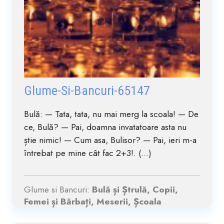
Glume-Si-Bancuri-65147
Bulă: — Tata, tata, nu mai merg la scoala! — De
ce, Bulă? — Pai, doamna invatatoare asta nu
știe nimic! — Cum asa, Bulisor? — Pai, ieri m-a
întrebat pe mine cât fac 2+3!. (...)
Glume si Bancuri:
Bulă și Ștrulă, Copii,
Femei și Bărbați, Meserii, Școala