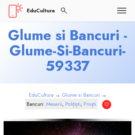
EduCultura
Glume si Bancuri -
Glume-Si-Bancuri-
59337
EduCultura
→
Glume si Bancuri
→
Bancuri:
Meserii
,
Polițiști
,
Proști