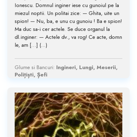
Ionescu. Domnul inginer iese cu gunoiul pe la
miezul noptii. Un politai zice: — Ghita, uite un
spion! — Nu, ba, e unu cu gunoiu ! Ba e spion!
Ma duc sa-i cer actele. Se duce organul la
dl.inginer: — Actele dv., va rog! Ce acte, domn
le, am […] (...)
Glume si Bancuri:
Ingineri, Lungi, Meserii,
Polițiști, Șefi