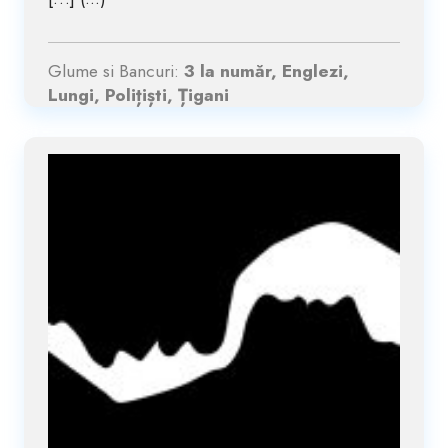
Glume si Bancuri:
3 la număr, Englezi,
Lungi, Polițiști, Țigani