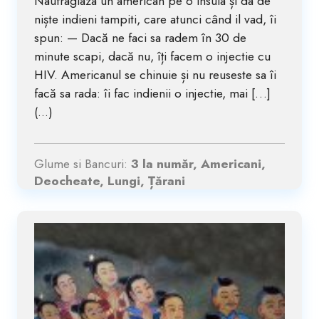
Naufragiaza un american pe o insula și da de
niște indieni tampiti, care atunci când il vad, îi
spun: — Dacă ne faci sa radem în 30 de
minute scapi, dacă nu, îți facem o injectie cu
HIV. Americanul se chinuie și nu reuseste sa îi
facă sa rada: îi fac indienii o injectie, mai […]
(...)
Glume si Bancuri:
3 la număr, Americani,
Deocheate, Lungi, Țărani