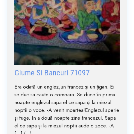
Glume-Si-Bancuri-71097
Era odată un englez,un francez și un țigan. Ei
se duc sa caute o comoara. Se duce în prima
noapte englezul sapa el ce sapa și la miezul
noptii o voce. -A venit moartea!Englezul sperie
și fuge. In a două noapte zine francezul. Sapa
el ce sapa și la miezul noptii aude o zoce. -A
[…] (...)