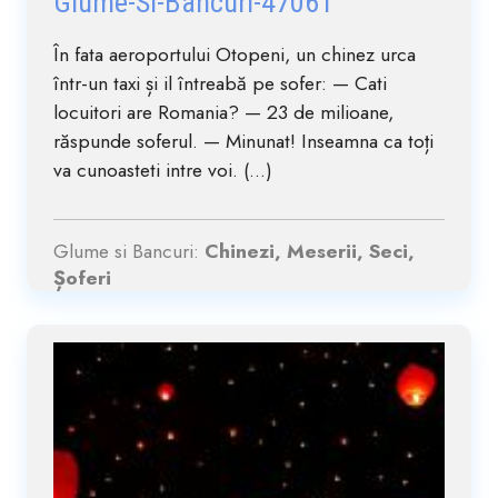
Glume-Si-Bancuri-47061
În fata aeroportului Otopeni, un chinez urca
într-un taxi și il întreabă pe sofer: — Cati
locuitori are Romania? — 23 de milioane,
răspunde soferul. — Minunat! Inseamna ca toți
va cunoasteti intre voi. (...)
Glume si Bancuri:
Chinezi, Meserii, Seci,
Șoferi