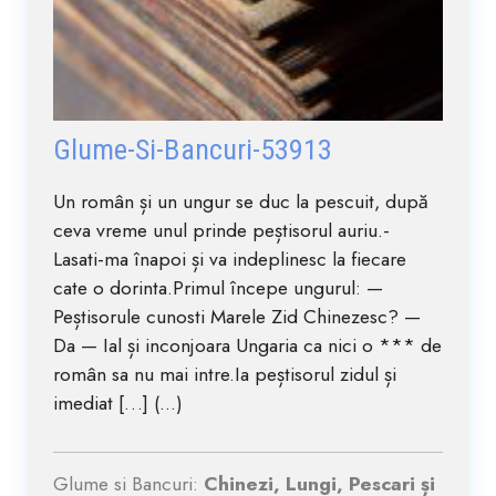
Glume-Si-Bancuri-53913
Un român și un ungur se duc la pescuit, după
ceva vreme unul prinde peștisorul auriu.-
Lasati-ma înapoi și va indeplinesc la fiecare
cate o dorinta.Primul începe ungurul: —
Peștisorule cunosti Marele Zid Chinezesc? —
Da — Ial și inconjoara Ungaria ca nici o *** de
român sa nu mai intre.Ia peștisorul zidul și
imediat […] (...)
Glume si Bancuri:
Chinezi, Lungi, Pescari și