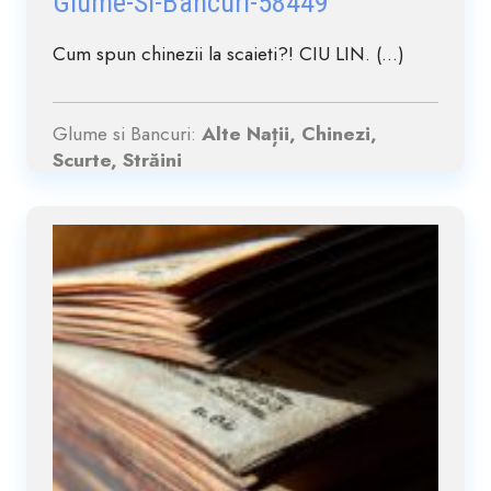
Glume-Si-Bancuri-58449
Cum spun chinezii la scaieti?! CIU LIN. (...)
Glume si Bancuri:
Alte Nații, Chinezi,
Scurte, Străini