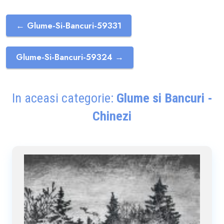
← Glume-Si-Bancuri-59331
Glume-Si-Bancuri-59324 →
In aceasi categorie:
Glume si Bancuri -
Chinezi