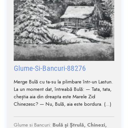
Glume-Si-Bancuri-88276
Merge Bulă cu ta-su la plimbare într-un Lastun.
La un moment dat, întreabă Bulă: — Tata, tata,
cheștia aia din dreapta este Marele Zid
Chinezesc? — Nu, Bulă, aia este bordura. (...)
Glume si Bancuri:
Bulă și Ștrulă, Chinezi,