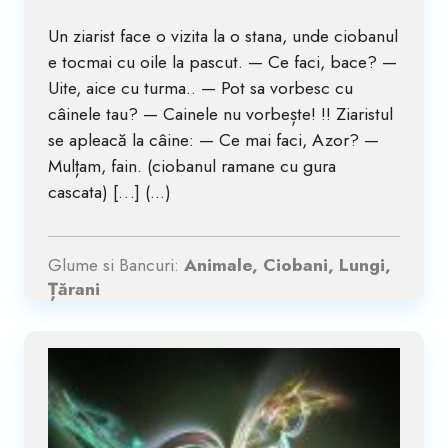
Un ziarist face o vizita la o stana, unde ciobanul
e tocmai cu oile la pascut. — Ce faci, bace? —
Uite, aice cu turma.. — Pot sa vorbesc cu
câinele tau? — Cainele nu vorbește! !! Ziaristul
se apleacă la câine: — Ce mai faci, Azor? —
Mulțam, fain. (ciobanul ramane cu gura
cascata) […] (...)
Glume si Bancuri:
Animale, Ciobani, Lungi,
Țărani