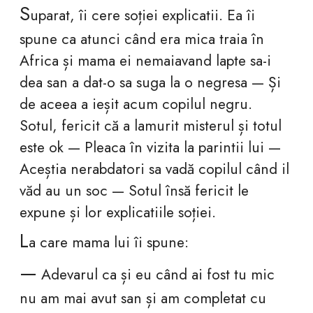
S
uparat, îi cere soției explicatii. Ea îi
spune ca atunci când era mica traia în
Africa și mama ei nemaiavand lapte sa-i
dea san a dat-o sa suga la o negresa — Și
de aceea a ieșit acum copilul negru.
Sotul, fericit că a lamurit misterul și totul
este ok — Pleaca în vizita la parintii lui —
Aceștia nerabdatori sa vadă copilul când il
văd au un soc — Sotul însă fericit le
expune și lor explicatiile soției.
L
a care mama lui îi spune:
—
Adevarul ca și eu când ai fost tu mic
nu am mai avut san și am completat cu