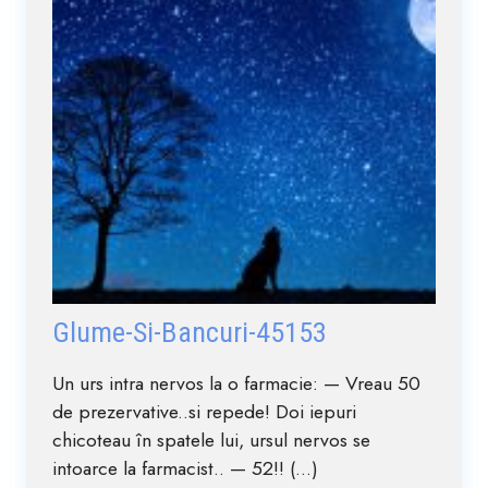
Glume-Si-Bancuri-45153
Un urs intra nervos la o farmacie: — Vreau 50
de prezervative..si repede! Doi iepuri
chicoteau în spatele lui, ursul nervos se
intoarce la farmacist.. — 52!! (...)