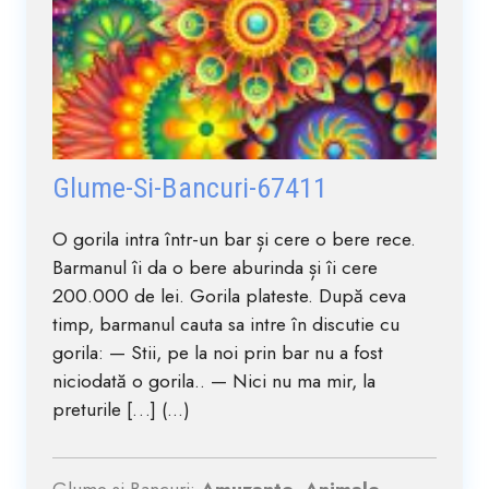
Glume-Si-Bancuri-67411
O gorila intra într-un bar și cere o bere rece.
Barmanul îi da o bere aburinda și îi cere
200.000 de lei. Gorila plateste. După ceva
timp, barmanul cauta sa intre în discutie cu
gorila: — Stii, pe la noi prin bar nu a fost
niciodată o gorila.. — Nici nu ma mir, la
preturile […] (...)
Glume si Bancuri:
Amuzante, Animale