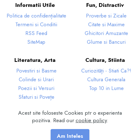
Informatii Utile
Fun, Distractiv
Politica de confidențialitate
Proverbe si Zicale
Termeni si Conditii
Citate si Maxime
RSS Feed
Ghicitori Amuzante
SiteMap
Glume si Bancuri
Literatura, Arta
Cultura, Stiinta
Povestiri si Basme
Curiozități - Stiati Ca?!
Colinde si Urari
Cultura Generala
Poezii si Versuri
Top 10 in Lume
Sfaturi si Povețe
Acest site foloseste Cookies ptr o experienta
© Copyright 2024 EduCultura. Toate Drepturile
pozitiva. Read our
cookie policy
.
Rezervate.
Am Inteles