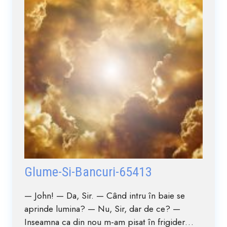
Glume-Si-Bancuri-65413
— John! — Da, Sir. — Când intru în baie se
aprinde lumina? — Nu, Sir, dar de ce? —
Inseamna ca din nou m-am pisat în frigider…