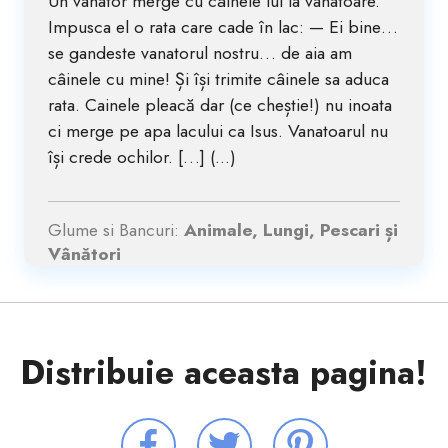
Un vanator merge cu câinele lui la vanatoare.
Impusca el o rata care cade în lac: — Ei bine…
se gandeste vanatorul nostru… de aia am
câinele cu mine! Și își trimite câinele sa aduca
rata. Cainele pleacă dar (ce cheștie!) nu inoata
ci merge pe apa lacului ca Isus. Vanatoarul nu
își crede ochilor. […] (...)
Glume si Bancuri:
Animale, Lungi, Pescari și
Vânători
Distribuie aceasta pagina!