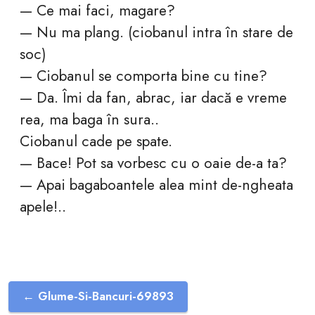
— Ce mai faci, magare?
— Nu ma plang. (ciobanul intra în stare de
soc)
— Ciobanul se comporta bine cu tine?
— Da. Îmi da fan, abrac, iar dacă e vreme
rea, ma baga în sura..
Ciobanul cade pe spate.
— Bace! Pot sa vorbesc cu o oaie de-a ta?
— Apai bagaboantele alea mint de-ngheata
apele!..
← Glume-Si-Bancuri-69893