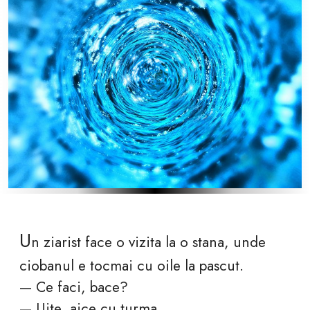
U
n ziarist face o vizita la o stana, unde
ciobanul e tocmai cu oile la pascut.
— Ce faci, bace?
— Uite, aice cu turma..