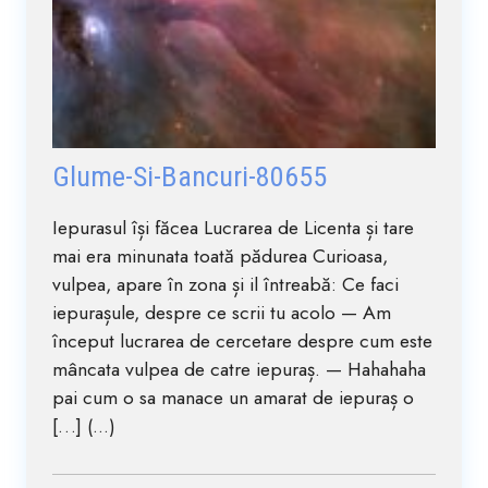
Glume-Si-Bancuri-80655
Iepurasul își făcea Lucrarea de Licenta și tare
mai era minunata toată pădurea Curioasa,
vulpea, apare în zona și il întreabă: Ce faci
iepurașule, despre ce scrii tu acolo — Am
început lucrarea de cercetare despre cum este
mâncata vulpea de catre iepuraș. — Hahahaha
pai cum o sa manace un amarat de iepuraș o
[…] (...)