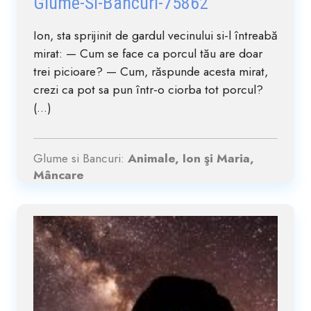
Glume-Si-Bancuri-75862
Ion, sta sprijinit de gardul vecinului si-l întreabă
mirat: — Cum se face ca porcul tău are doar
trei picioare? — Cum, răspunde acesta mirat,
crezi ca pot sa pun într-o ciorba tot porcul?
(...)
Glume si Bancuri:
Animale, Ion şi Maria,
Mâncare