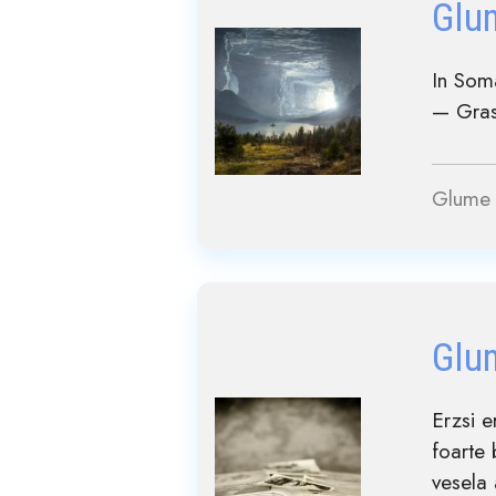
Glu
In Som
— Grasu
Glume 
Glu
Erzsi e
foarte 
vesela 