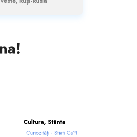
eveste, Ruși-Rusia
ina!
Cultura, Stiinta
Curiozități - Stiati Ca?!