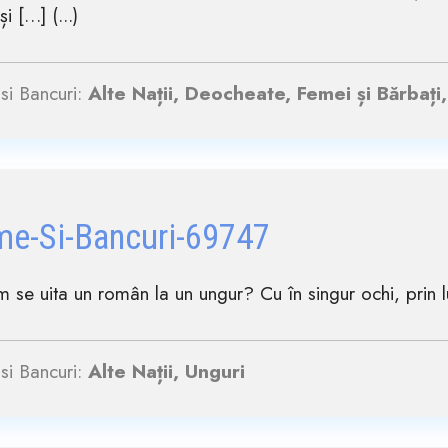
i […] (...)
si Bancuri:
Alte Nații, Deocheate, Femei și Bărbați
me-Si-Bancuri-69747
um se uita un român la un ungur? Cu în singur ochi, prin l
si Bancuri:
Alte Nații, Unguri