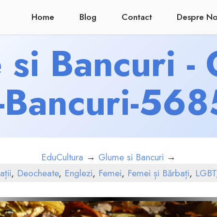
Home
Blog
Contact
Despre No
si Bancuri -
-Bancuri-56
EduCultura
→
Glume si Bancuri
→
ții
,
Deocheate
,
Englezi
,
Femei
,
Femei și Bărbați
,
LGBT