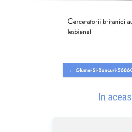
C
ercetatorii britanici 
lesbiene!
← Glume-Si-Bancuri-5686
In aceas