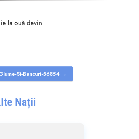
gie la ouă devin
Glume-Si-Bancuri-56854 →
lte Nații