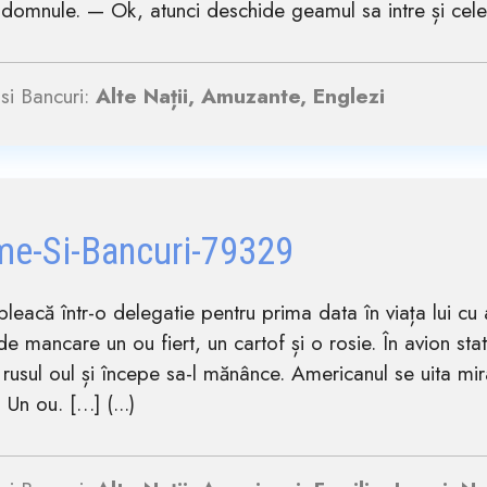
domnule. — Ok, atunci deschide geamul sa intre și celela
si Bancuri:
Alte Nații, Amuzante, Englezi
me-Si-Bancuri-79329
pleacă într-o delegatie pentru prima data în viața lui cu 
 de mancare un ou fiert, un cartof și o rosie. În avion st
rusul oul și începe sa-l mănânce. Americanul se uita mira
 Un ou. […] (...)