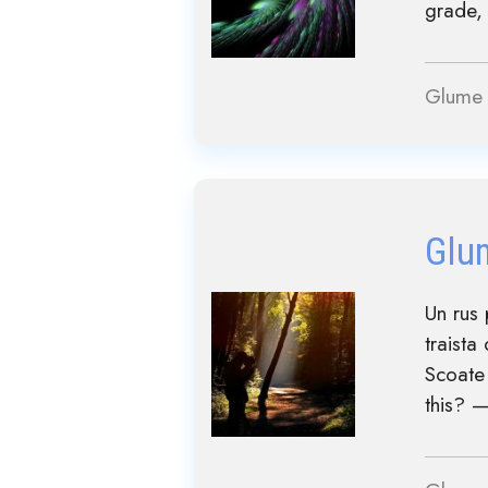
grade, 
Glume 
Glu
Un rus 
traista
Scoate 
this? —