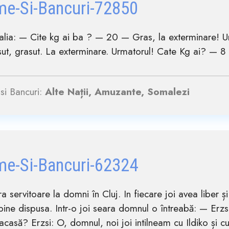
me-Si-Bancuri-72850
alia: — Cite kg ai ba ? — 20 — Gras, la exterminare! 
t, grasut. La exterminare. Urmatorul! Cate Kg ai? — 8 —
si Bancuri:
Alte Nații, Amuzante, Somalezi
me-Si-Bancuri-62324
ra servitoare la domni în Cluj. In fiecare joi avea liber 
bine dispusa. Intr-o joi seara domnul o întreabă: — Erzsi,
acasă? Erzsi: O, domnul, noi joi intilneam cu Ildiko și c