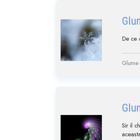
Glu
De ce a
Glume 
Glu
Sir il 
aceast