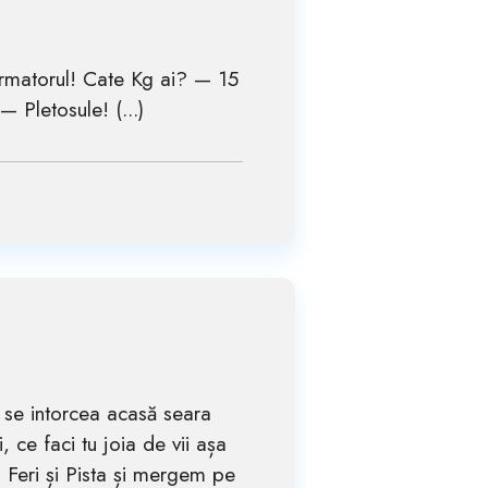
Urmatorul! Cate Kg ai? — 15
 Pletosule! (...)
și se intorcea acasă seara
 ce faci tu joia de vii așa
u Feri și Pista și mergem pe