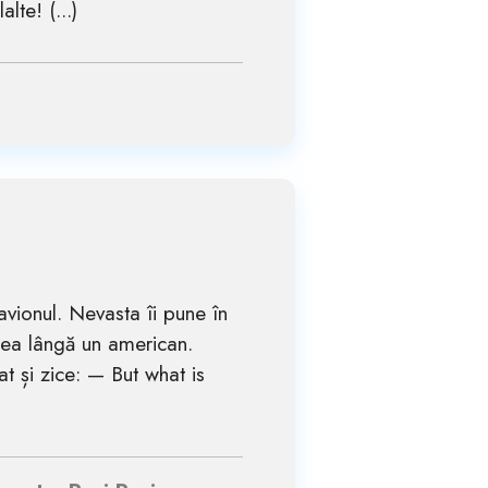
lte! (...)
avionul. Nevasta îi pune în
atea lângă un american.
t și zice: — But what is