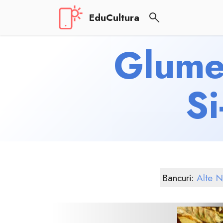
EduCultura
Glume 
Si
Bancuri:
Alte Na