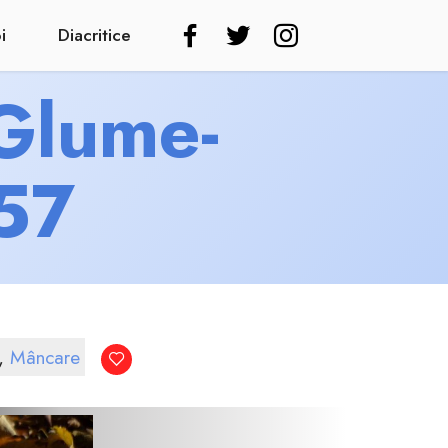
i
Diacritice
 Glume-
857
,
Mâncare