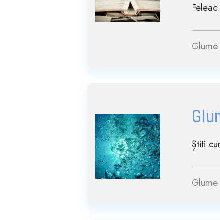
Feleac ș
Glume 
Glu
Știti c
Glume 