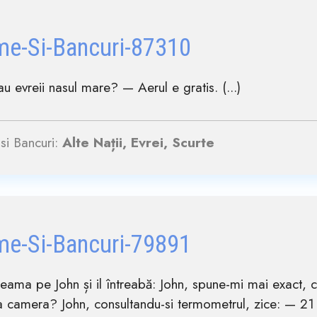
me-Si-Bancuri-87310
u evreii nasul mare? — Aerul e gratis. (...)
si Bancuri:
Alte Nații, Evrei, Scurte
me-Si-Bancuri-79891
cheama pe John și il întreabă: John, spune-mi mai exact, 
a camera? John, consultandu-si termometrul, zice: — 2