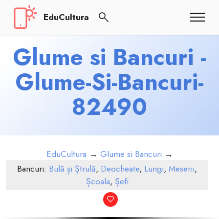
EduCultura
Glume si Bancuri -
Glume-Si-Bancuri-
82490
EduCultura
→
Glume si Bancuri
→
Bancuri:
Bulă și Ștrulă
,
Deocheate
,
Lungi
,
Meserii
,
Școala
,
Șefi