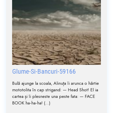
Glume-Si-Bancuri-59166
Bulă ajunge la scoala, Alinuța îi arunca o hârtie
mototolita în cap strigand: — Head Shot! El ia
cartea și îi plesneste una peste fata: — FACE
BOOK ha-ha-ha! (...)