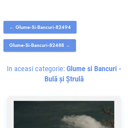
← Glume-Si-Bancuri-82494
Glume-Si-Bancuri-82488 →
In aceasi categorie:
Glume si Bancuri -
Bulă și Ștrulă