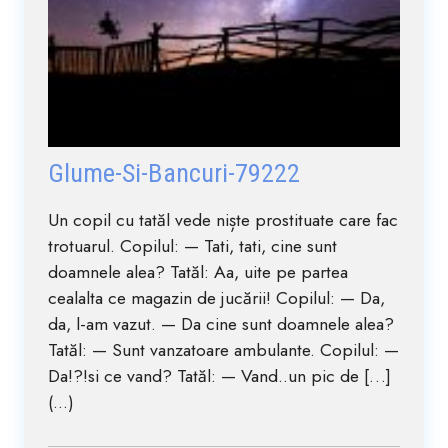
Glume-Si-Bancuri-79222
Un copil cu tatăl vede niște prostituate care fac
trotuarul. Copilul: — Tati, tati, cine sunt
doamnele alea? Tatăl: Aa, uite pe partea
cealalta ce magazin de jucării! Copilul: — Da,
da, l-am vazut. — Da cine sunt doamnele alea?
Tatăl: — Sunt vanzatoare ambulante. Copilul: —
Da!?!si ce vand? Tatăl: — Vand..un pic de […]
(...)