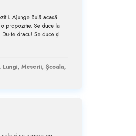
zitii. Ajunge Bulă acasă
i o propozitie. Se duce la
 Du-te dracu! Se duce și
, Lungi, Meserii, Școala,
n sala și se aseaza pe