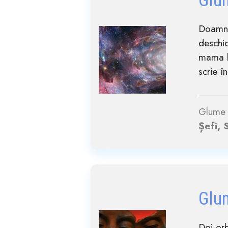
Glu
Doamna 
deschid
mama l
scrie în
Glume 
Șefi, 
Glu
Doi orb