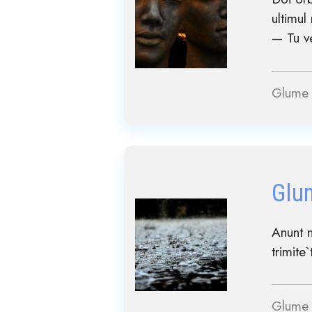
ultimul
— Tu ve
Glume 
Glu
Anunt m
trimite`
Glume 