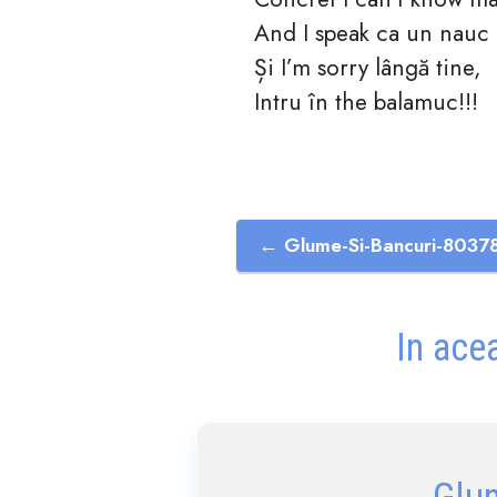
And I speak ca un nauc
Și I’m sorry lângă tine,
Intru în the balamuc!!!
← Glume-Si-Bancuri-8037
In ace