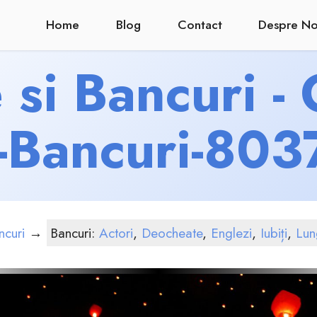
Home
Blog
Contact
Despre No
si Bancuri -
i-Bancuri-803
ncuri
→
Bancuri:
Actori
,
Deocheate
,
Englezi
,
Iubiți
,
Lun