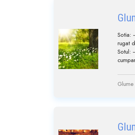
Glu
Sotia:
rugat d
Sotul: 
cumpara
Glume 
Glu