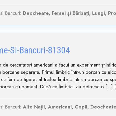
si Bancuri:
Deocheate, Femei și Bărbați, Lungi, Pro
me-Si-Bancuri-81304
 de cercetatori americani a facut un experiment știintific:
u borcane separate. Primul limbric într-un borcan cu alcoo
cu fum de tigara, al treilea limbric într-un borcan cu sp
 borcan cu pamant. După ce limbricii au petrecut o […] (.
si Bancuri:
Alte Nații, Americani, Copii, Deocheate,