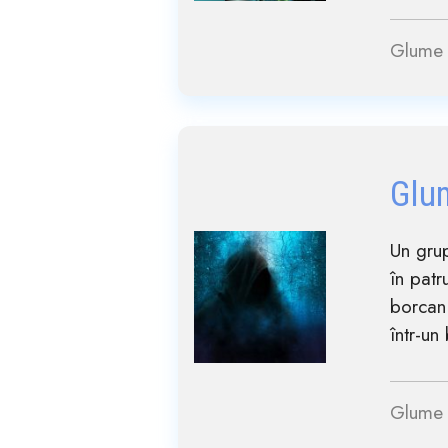
Glume 
Glu
Un grup
în patr
borcan 
într-un
Glume 