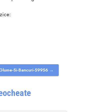
zice:
Glume-Si-Bancuri-59956 →
Deocheate