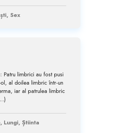
ști, Sex
 Patru limbrici au fost pusi
l, al doilea limbric într-un
erma, iar al patrulea limbric
..)
 Lungi, Știinta