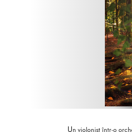
U
n violonist într-o orc