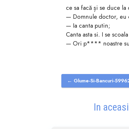
ce sa facă și se duce la 
— Domnule doctor, eu câ
— Ia canta putin;
Canta asta si. I se scoala
— Ori p**** noastre su
← Glume-Si-Bancuri-5996
In aceasi