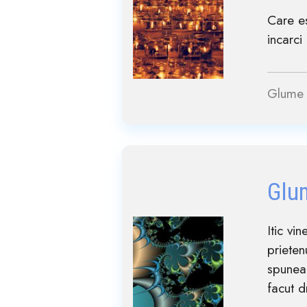
Care es
incarci 
Glume 
Glu
Itic v
prieten
spuneam
facut d