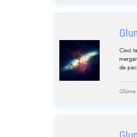
Glu
Cinci t
mergan
de paca
Glume 
Glu