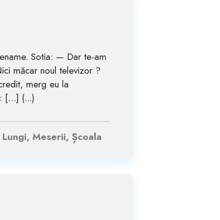
lename. Sotia: — Dar te-am
ici măcar noul televizor ?
credit, merg eu la
[…] (...)
, Lungi, Meserii, Școala