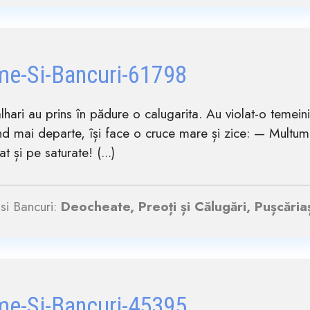
me-Si-Bancuri-61798
alhari au prins în pădure o calugarita. Au violat-o temein
d mai departe, își face o cruce mare și zice: — Multum
t și pe saturate! (...)
si Bancuri:
Deocheate, Preoți și Călugări, Pușcăria
me-Si-Bancuri-45395