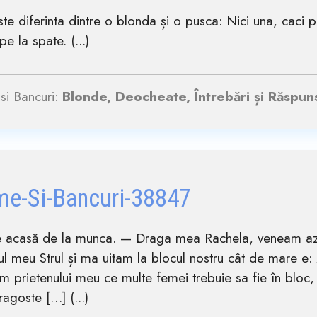
te diferinta dintre o blonda și o pusca: Nici una, caci 
pe la spate. (...)
si Bancuri:
Blonde, Deocheate, Întrebări și Răspun
me-Si-Bancuri-38847
ine acasă de la munca. — Draga mea Rachela, veneam azi
ul meu Strul și ma uitam la blocul nostru cât de mare e: z
 prietenului meu ce multe femei trebuie sa fie în bloc, 
ragoste […] (...)