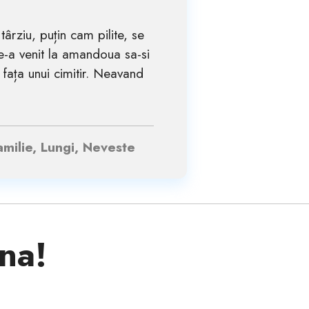
ârziu, puțin cam pilite, se
e-a venit la amandoua sa-si
 fața unui cimitir. Neavand
amilie, Lungi, Neveste
ina!