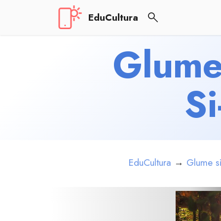
EduCultura
Glume 
S
EduCultura
→
Glume si