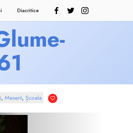
i
Diacritice
 Glume-
61
i
,
Meserii
,
Școala