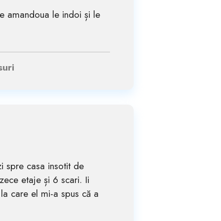
pe amandoua le indoi și le
suri
 spre casa insotit de
ece etaje și 6 scari. Ii
la care el mi-a spus că a