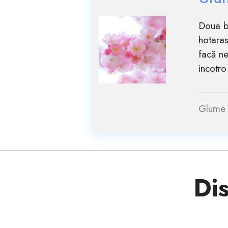
Doua bl
hotaras
facă ne
incotro
Glume 
Dis