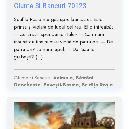
Glume-Si-Bancuri-70123
Scufita Rosie mergea spre bunica ei. Este
prinsa și violata de lupul cel rau. El o întreabă:
— Ce-ai sa-i spui bunicii tale? — Ca m-am
intalnit cu tine și m-ai violat de patru ori. — De
patru ori? se mira lupul. — Da! Sau te
grabești? (...)
Glume si Bancuri:
Animale, Bătrâni,
Deocheate, Povești-Basme, Scufița Roșie