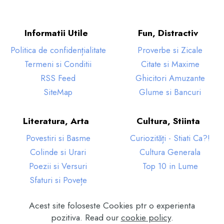
Informatii Utile
Fun, Distractiv
Politica de confidențialitate
Proverbe si Zicale
Termeni si Conditii
Citate si Maxime
RSS Feed
Ghicitori Amuzante
SiteMap
Glume si Bancuri
Literatura, Arta
Cultura, Stiinta
Povestiri si Basme
Curiozități - Stiati Ca?!
Colinde si Urari
Cultura Generala
Poezii si Versuri
Top 10 in Lume
Sfaturi si Povețe
Acest site foloseste Cookies ptr o experienta
© Copyright 2024 EduCultura. Toate Drepturile
pozitiva. Read our
cookie policy
.
Rezervate.