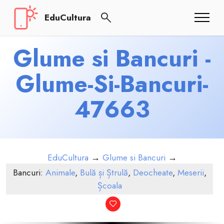
EduCultura
Glume si Bancuri -
Glume-Si-Bancuri-
47663
EduCultura
→
Glume si Bancuri
→
Bancuri:
Animale
,
Bulă și Ștrulă
,
Deocheate
,
Meserii
,
Școala