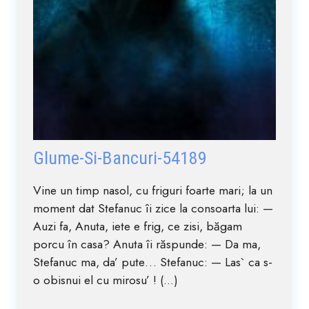
Glume-Si-Bancuri-54189
Vine un timp nasol, cu friguri foarte mari; la un
moment dat Stefanuc îi zice la consoarta lui: —
Auzi fa, Anuta, iete e frig, ce zisi, băgam
porcu în casa? Anuta îi răspunde: — Da ma,
Stefanuc ma, da’ pute… Stefanuc: — Las` ca s-
o obisnui el cu mirosu’ ! (...)