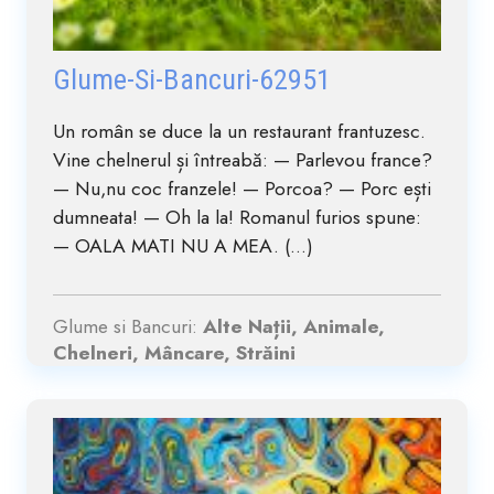
Glume-Si-Bancuri-62951
Un român se duce la un restaurant frantuzesc.
Vine chelnerul și întreabă: — Parlevou france?
— Nu,nu coc franzele! — Porcoa? — Porc ești
dumneata! — Oh la la! Romanul furios spune:
— OALA MATI NU A MEA. (...)
Glume si Bancuri:
Alte Nații, Animale,
Chelneri, Mâncare, Străini