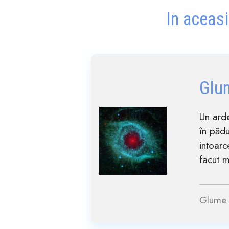
In aceasi
Glu
Un arde
în pădu
intoarc
facut m
Glume 