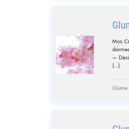
Glu
Mos Cra
dormea
— Dacă 
(...)
Glume 