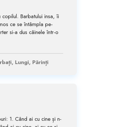
copilul. Barbatului insa, îi
rumos ce se întâmpla pe-
ter si-a dus câinele într-o
bați, Lungi, Părinți
ri: 1. Când ai cu cine și n-
ând ai cu cine, ai cu ce și