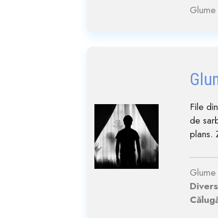
Glume 
Glu
File di
de sarb
plans. 
Glume 
Divers
Călugă