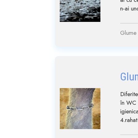
n-ai un
Glume 
Glu
Diferit
în WC n
igienic
4.rahat