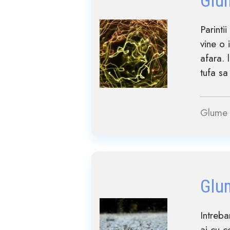
Glu
Parinti
vine o 
afara. 
tufa sa
Glume 
Glu
Intreba
ai cu c