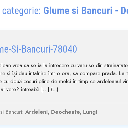
 categorie:
Glume si Bancuri - 
me-Si-Bancuri-78040
lean vrea sa se ia la intrecere cu varu-so din strainatat
re și își dau intalnire într-o ora, sa compare prada. La ti
e cu două cosuri pline de melci în timp ce ardeleanul vi
ai vere? întreabă […] (...)
si Bancuri:
Ardeleni, Deocheate, Lungi