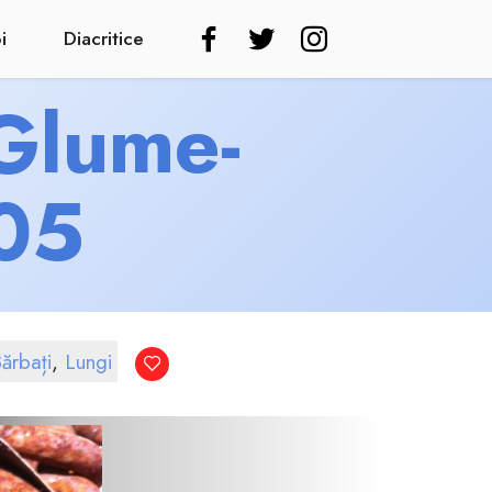
i
Diacritice
 Glume-
405
ărbați
,
Lungi