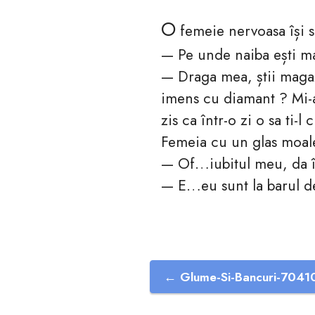
O
femeie nervoasa își s
— Pe unde naiba ești m
— Draga mea, știi magazi
imens cu diamant ? Mi-ai
zis ca într-o zi o sa ti
Femeia cu un glas moal
— Of…iubitul meu, da 
— E…eu sunt la barul d
← Glume-Si-Bancuri-7041