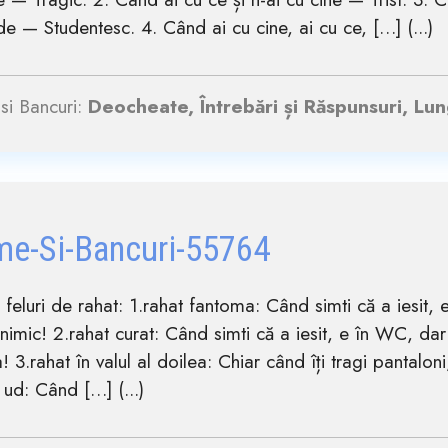
de — Studentesc. 4. Când ai cu cine, ai cu ce, […] (...)
si Bancuri:
Deocheate, Întrebări și Răspunsuri, Lun
me-Si-Bancuri-55764
e feluri de rahat: 1.rahat fantoma: Când simti că a iesit, e
imic! 2.rahat curat: Când simti că a iesit, e în WC, dar
a! 3.rahat în valul al doilea: Chiar când îți tragi pantaloni
 ud: Când […] (...)