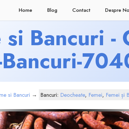
Home
Blog
Contact
Despre No
si Bancuri -
-Bancuri-70
me si Bancuri
→
Bancuri:
Deocheate
,
Femei
,
Femei și B