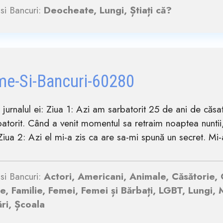
si Bancuri:
Deocheate, Lungi, Știați că?
me-Si-Bancuri-60280
n jurnalul ei: Ziua 1: Azi am sarbatorit 25 de ani de căsa
atorit. Când a venit momentul sa retraim noaptea nuntii, 
Ziua 2: Azi el mi-a zis ca are sa-mi spună un secret. Mi-a
si Bancuri:
Actori, Americani, Animale, Căsătorie,
e, Familie, Femei, Femei și Bărbați, LGBT, Lungi, M
ri, Școala