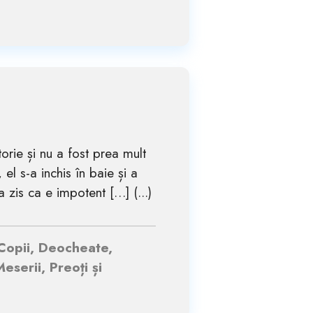
torie și nu a fost prea mult
el s-a inchis în baie și a
 zis ca e impotent […] (...)
 Copii, Deocheate,
eserii, Preoți și