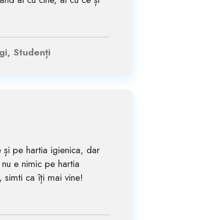
gi, Studenți
 și pe hartia igienica, dar
 nu e nimic pe hartia
, simti ca îți mai vine!