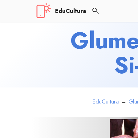
EduCultura
Glume 
Si
EduCultura
→
Glu