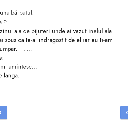
una bărbatul:
a ?
nul ala de bijuteri unde ai vazut inelul ala
 spus ca te-ai indragostit de el iar eu ti-am
-l cumpar. … …
e:
îmi amintesc…
e langa.
0