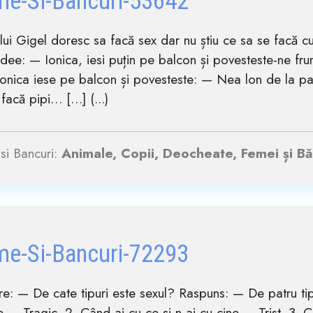
me-Si-Bancuri-53642
i lui Gigel doresc sa facă sex dar nu știu ce sa se facă cu 
idee: — Ionica, iesi puțin pe balcon și povesteste-ne f
lonica iese pe balcon și povesteste: — Nea lon de la par
 facă pipi… […] (...)
si Bancuri:
Animale, Copii, Deocheate, Femei și Băr
me-Si-Bancuri-72293
re: — De cate tipuri este sexul? Raspuns: — De patru tipu
e — Tragic. 2. Când ai cu ce și n-ai cu cine — Trist. 3. C