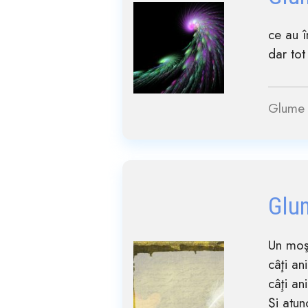
ce au î
dar tot
Glume 
Glu
Un moş
câţi a
câţi a
Şi atun