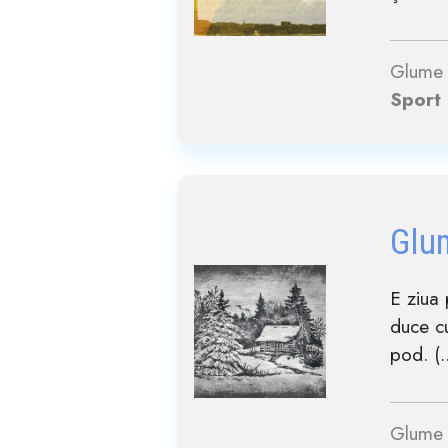
Glume 
Sport
Glu
E ziua 
duce cu
pod. (..
Glume 