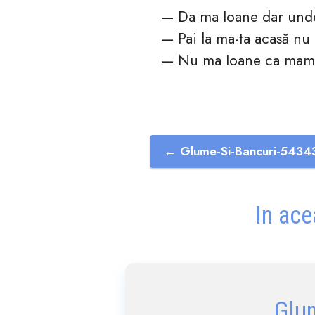
— Da ma Ioane dar und
— Pai la ma-ta acasă nu
— Nu ma Ioane ca mama
← Glume-Si-Bancuri-5434
In ace
Glu