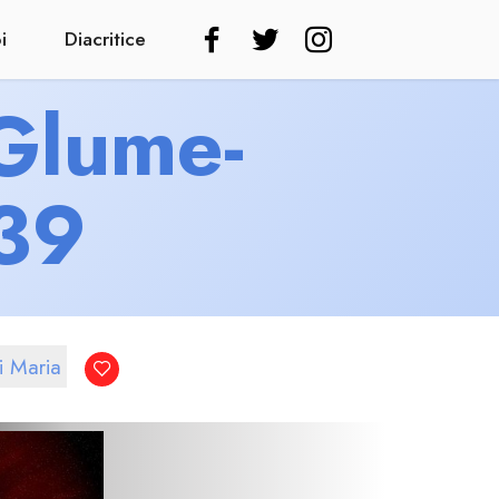
i
Diacritice
 Glume-
339
i Maria