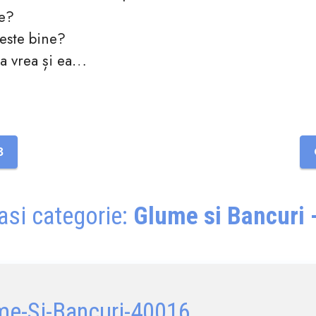
e?
 este bine?
 vrea și ea…
3
asi categorie:
Glume si Bancuri -
me-Si-Bancuri-40016