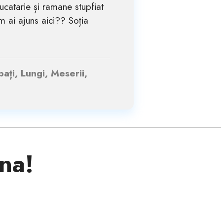
catarie și ramane stupfiat
m ai ajuns aici?? Soția
ați, Lungi, Meserii,
ina!