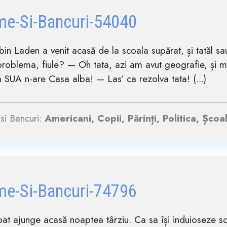
me-Si-Bancuri-54040
i bin Laden a venit acasă de la scoala supărat, și tatăl s
problema, fiule? — Oh tata, azi am avut geografie, și 
 SUA n-are Casa alba! — Las’ ca rezolva tata! (...)
si Bancuri:
Americani, Copii, Părinți, Politica, Școa
me-Si-Bancuri-74796
at ajunge acasă noaptea târziu. Ca sa își induioseze so