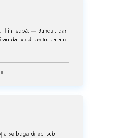
au il întreabă: — Bahdul, dar
mi-au dat un 4 pentru ca am
la
ția se baga direct sub