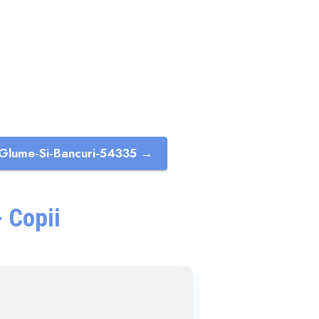
Glume-Si-Bancuri-54335 →
 Copii