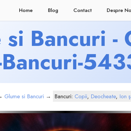
Home
Blog
Contact
Despre No
si Bancuri -
-Bancuri-54
→
Glume si Bancuri
→
Bancuri:
Copii
,
Deocheate
,
Ion ş