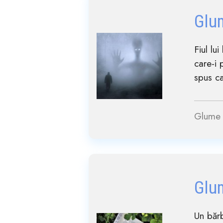
Glu
Fiul lu
care-i 
spus ca
Glume 
Glu
Un bărb