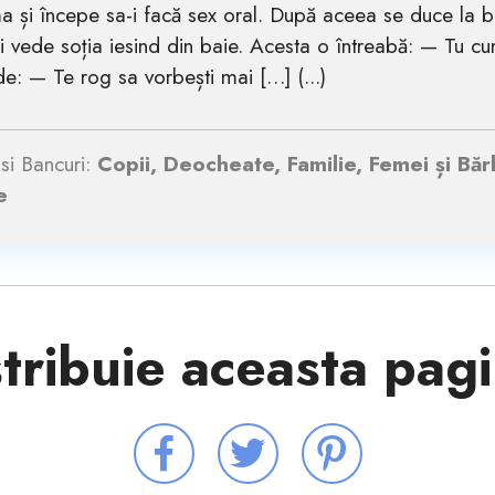
 și începe sa-i facă sex oral. După aceea se duce la bu
i vede soția iesind din baie. Acesta o întreabă: — Tu cu
e: — Te rog sa vorbești mai […] (...)
si Bancuri:
Copii, Deocheate, Familie, Femei și Bărb
e
tribuie aceasta pag