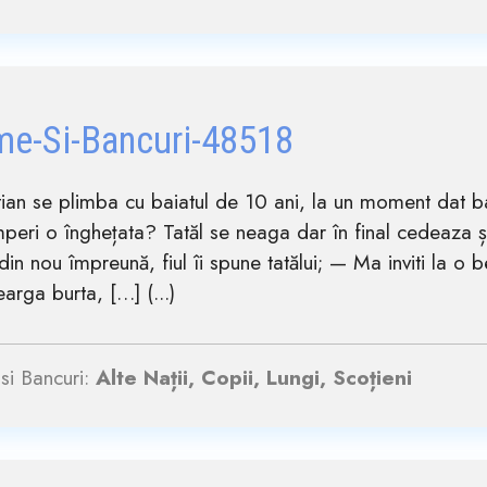
me-Si-Bancuri-48518
ian se plimba cu baiatul de 10 ani, la un moment dat bai
peri o înghețata? Tatăl se neaga dar în final cedeaza 
din nou împreună, fiul îi spune tatălui; — Ma inviti la o
earga burta, […] (...)
si Bancuri:
Alte Nații, Copii, Lungi, Scoțieni