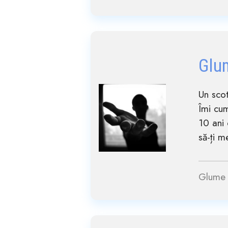
Glu
Un scot
Îmi cum
10 ani 
să-ți m
Glume 