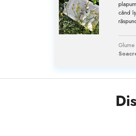
plapuma
când îș
răspund
Glume 
Soacr
Dis