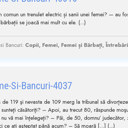
n comun un trenulet electric și sanii unei femei? — au fost
 bărbații se joacă mai mult cu ele. (...)
si Bancuri:
Copii, Femei, Femei și Bărbați, Întrebăr
me-Si-Bancuri-4037
 de 119 şi nevasta de 109 merg la tribunal să divorţ
ni sunteţi căsătoriţi? – Apoi, au trecut 80, răspunde 
ni nu vă mai înţelegeţi? – Păi, de 50, domnu’ judecăto
ci ce aţi aşteptat până acum? – Să moară […] (...)