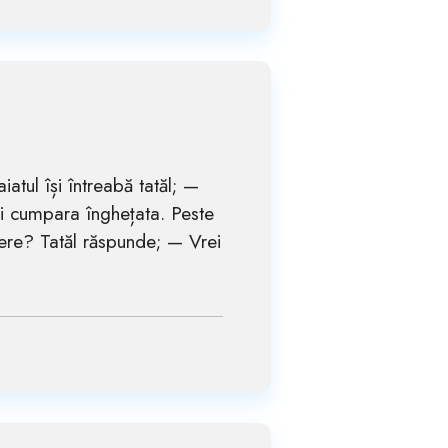
atul își întreabă tatăl; —
și cumpara înghețata. Peste
 bere? Tatăl răspunde; — Vrei