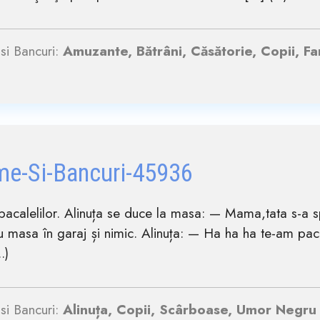
si Bancuri:
Amuzante, Bătrâni, Căsătorie, Copii, Fam
me-Si-Bancuri-45936
pacalelilor. Alinuța se duce la masa: — Mama,tata s-a 
 masa în garaj și nimic. Alinuța: — Ha ha ha te-am pacal
.)
si Bancuri:
Alinuța, Copii, Scârboase, Umor Negru