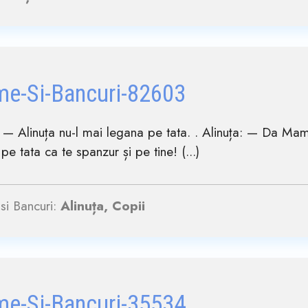
me-Si-Bancuri-82603
— Alinuța nu-l mai legana pe tata. . Alinuța: — Da Mam
pe tata ca te spanzur și pe tine! (...)
si Bancuri:
Alinuța, Copii
me-Si-Bancuri-35534