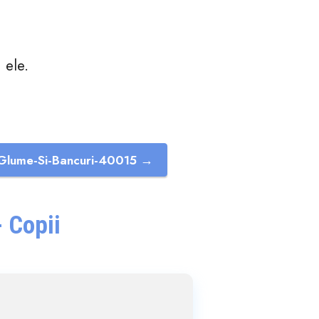
 ele.
Glume-Si-Bancuri-40015 →
 Copii