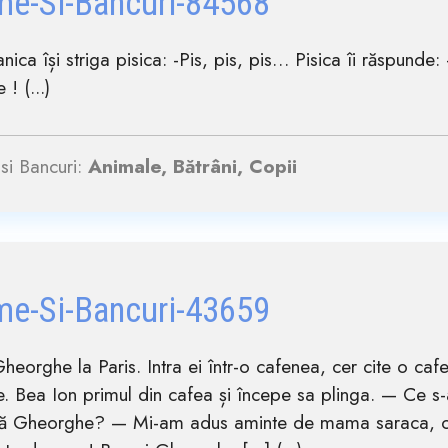
me-Si-Bancuri-84568
nica își striga pisica: -Pis, pis, pis… Pisica îi răspunde: 
! (...)
si Bancuri:
Animale, Bătrâni, Copii
me-Si-Bancuri-43659
Gheorghe la Paris. Intra ei într-o cafenea, cer cite o caf
e. Bea Ion primul din cafea și începe sa plinga. — Ce s-
bă Gheorghe? — Mi-am adus aminte de mama saraca, ca 