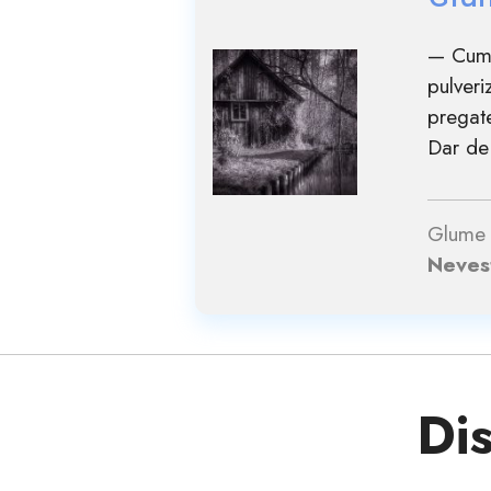
— Cum 
pulveri
pregate
Dar de
Glume 
Nevest
Dis