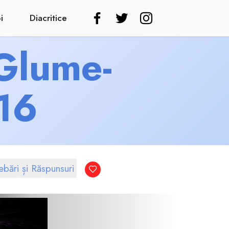
i
Diacritice
 Glume-
16
rebări și Răspunsuri