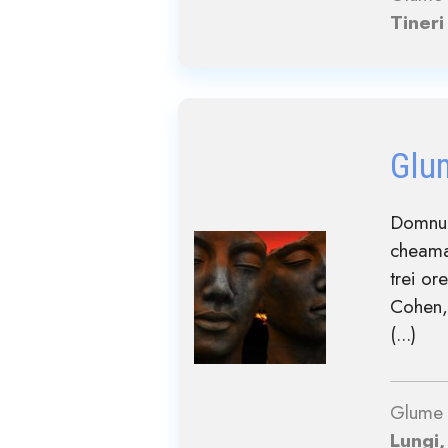
Tineri
Glu
Domnul
cheama
trei or
Cohen,
(...)
Glume 
Lungi,