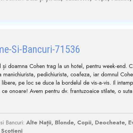
me-Si-Bancuri-71536
 și doamna Cohen trag la un hotel, pentru week-end.
 manichiurista, pedichiurista, coafeza, iar domnul Cohe
e libere, pe loc se duce la bordelul de vis-a-vis. Il i
 ce onoare! Avem pentru dv. frantuzoaice stilate, o su
si Bancuri:
Alte Nații, Blonde, Copii, Deocheate, Ev
 Scoțieni