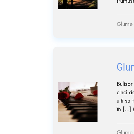
frumuse
Glume 
Glu
Bulisor
cinci d
uiti sa
în […] (
Glume 