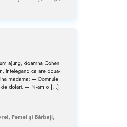
 Cum ajung, doamna Cohen
n, intelegand ca are doua-
ntampina madama: — Domnule
ta de dolari. — N-am o […]
rei, Femei și Bărbați,