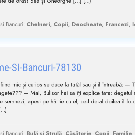
te de oras! Bea și Gheorghe […] (...)
si Bancuri:
Chelneri, Copii, Deocheate, Francezi, I
me-Si-Bancuri-78130
 fiind mic și curios se duce la tatăl sau și il întreabă: 
egete??? — Mai, Bulisor hai sa îți explice tata: degetul 
 te semnezi, apesi pe hârtie cu el; ce-l de-al doilea il fo
...)
si Bancuri:
Bulă și Ștrulă, Căsătorie, Copii, Familie,