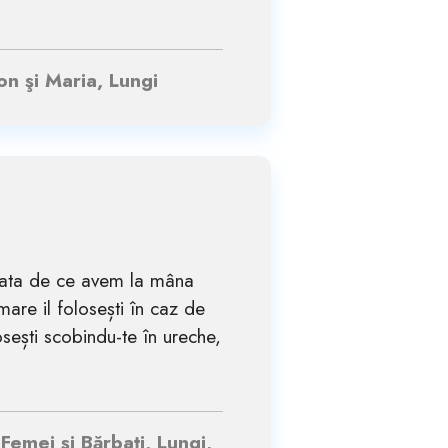
on şi Maria, Lungi
— Tata de ce avem la mâna
mare il folosești în caz de
losești scobindu-te în ureche,
 Femei și Bărbați, Lungi,