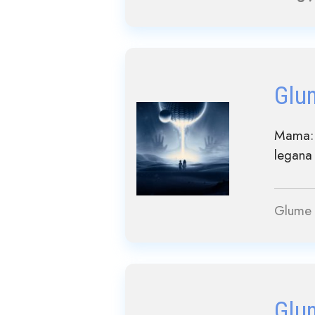
Glu
Mama: 
legana 
Glume 
Glu