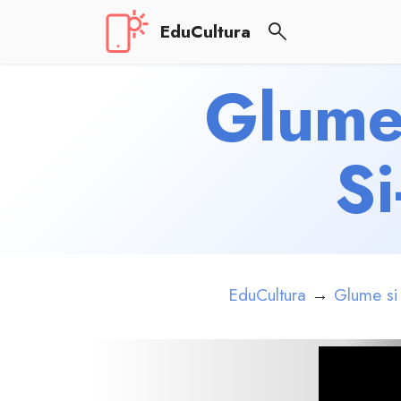
EduCultura
Glume 
S
EduCultura
→
Glume si