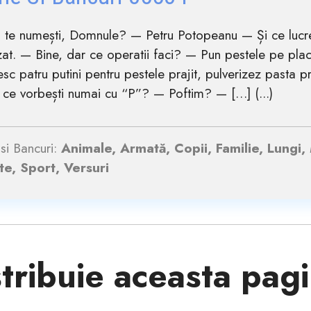
te numești, Domnule? — Petru Potopeanu — Și ce lucre
zat. — Bine, dar ce operatii faci? — Pun pestele pe placi
sc patru putini pentru pestele prajit, pulverizez pasta
 ce vorbești numai cu “P”? — Poftim? — […] (...)
si Bancuri:
Animale, Armată, Copii, Familie, Lungi,
e, Sport, Versuri
tribuie aceasta pag