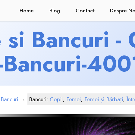
Home
Blog
Contact
Despre No
si Bancuri -
i-Bancuri-400
 Bancuri
→
Bancuri:
Copii
,
Femei
,
Femei și Bărbați
,
Înt