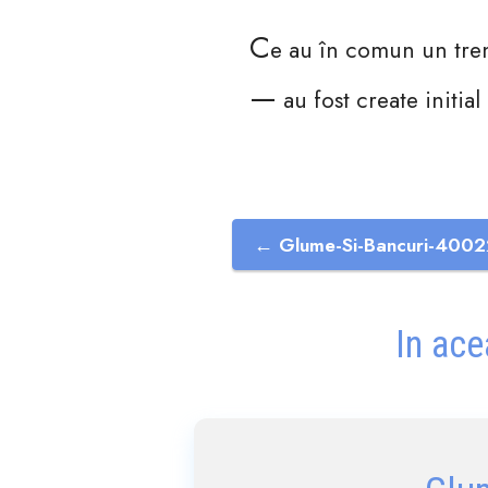
c
e au în comun un tren
—
au fost create initial
← Glume-Si-Bancuri-4002
In ace