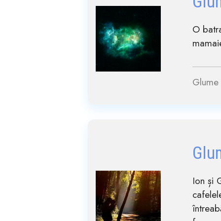
Glu
O batra
mamaie 
Glume 
Glu
Ion și 
cafelel
întrea