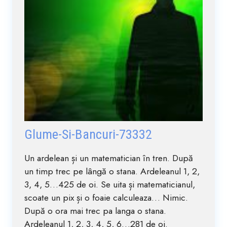
Glume-Si-Bancuri-73332
Un ardelean și un matematician în tren. După
un timp trec pe lângă o stana. Ardeleanul 1, 2,
3, 4, 5…425 de oi. Se uita și matematicianul,
scoate un pix și o foaie calculeaza… Nimic.
După o ora mai trec pa langa o stana.
Ardeleanul 1, 2, 3, 4, 5, 6…281 de oi.