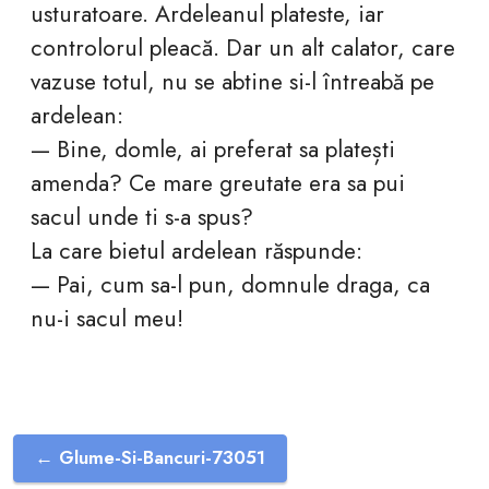
usturatoare. Ardeleanul plateste, iar
controlorul pleacă. Dar un alt calator, care
vazuse totul, nu se abtine si-l întreabă pe
ardelean:
— Bine, domle, ai preferat sa platești
amenda? Ce mare greutate era sa pui
sacul unde ti s-a spus?
La care bietul ardelean răspunde:
— Pai, cum sa-l pun, domnule draga, ca
nu-i sacul meu!
← Glume-Si-Bancuri-73051