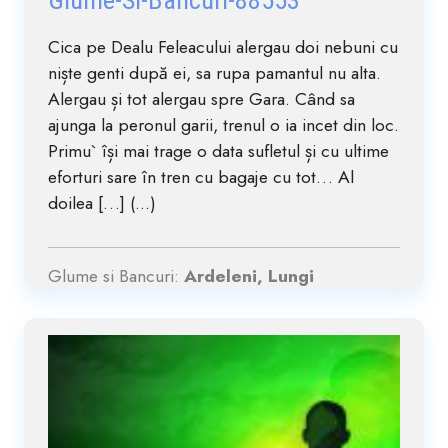
Glume-Si-Bancuri-88553
Cica pe Dealu Feleacului alergau doi nebuni cu
niște genti după ei, sa rupa pamantul nu alta.
Alergau și tot alergau spre Gara. Când sa
ajunga la peronul garii, trenul o ia incet din loc.
Primu` își mai trage o data sufletul și cu ultime
eforturi sare în tren cu bagaje cu tot… Al
doilea […] (...)
Glume si Bancuri:
Ardeleni, Lungi