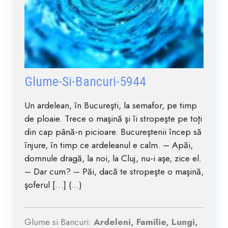
Glume-Si-Bancuri-5944
Un ardelean, în Bucureşti, la semafor, pe timp
de ploaie. Trece o maşină şi îi stropeşte pe toţi
din cap până-n picioare. Bucureştenii încep să
înjure, în timp ce ardeleanul e calm. – Apăi,
domnule dragă, la noi, la Cluj, nu-i aşe, zice el.
– Dar cum? – Păi, dacă te stropeşte o maşină,
şoferul […] (...)
Glume si Bancuri:
Ardeleni, Familie, Lungi,