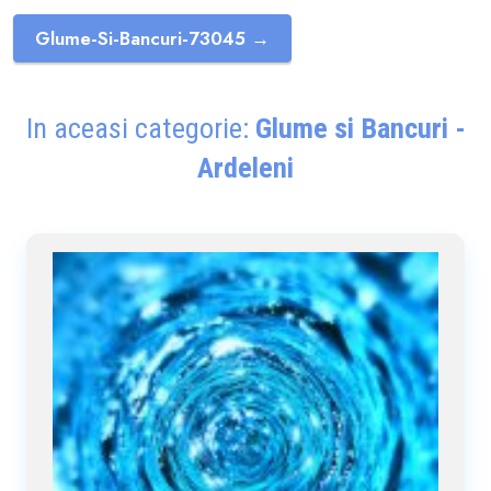
Glume-Si-Bancuri-73045 →
In aceasi categorie:
Glume si Bancuri -
Ardeleni